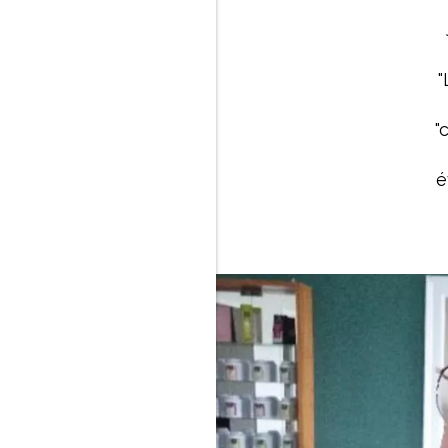
"
"
é