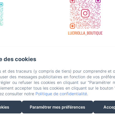
10 La Rivière , Champtoceaux
Téléphone: +3
se des cookies
reservation@lucriolla.fr
s et des traceurs (y compris de tiers) pour comprendre et 
fuser des messages publicitaires en fonction de vos préfére
Accueil
Patisserie
Les chambres
régler ou refuser les cookies en cliquant sur "Paramétrer 
lement accepter tous les cookies en cliquant sur le bouton 
A propos
Mentions légale
ez consulter notre
Politique de confidentialité
.
EN
FR
okies
Paramétrer mes préférences
Accep