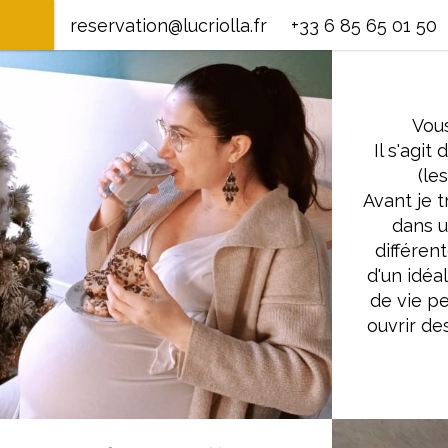
reservation@lucriolla.fr
+33 6 85 65 01 50
Vous
Il s'agi
(le
Avant je t
dans u
différen
d'un idéa
de vie pe
ouvrir de